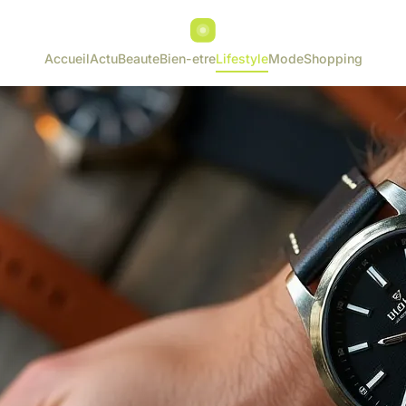
Accueil
Actu
Beaute
Bien-etre
Lifestyle
Mode
Shopping