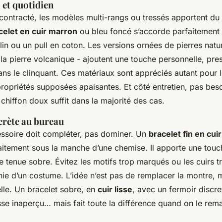
l et quotidien
ontracté, les modèles multi-rangs ou tressés apportent du r
celet en cuir marron
ou bleu foncé s’accorde parfaitement 
lin ou un pull en coton. Les versions ornées de pierres nat
u la pierre volcanique - ajoutent une touche personnelle, pres
ans le clinquant. Ces matériaux sont appréciés autant pour
ropriétés supposées apaisantes. Et côté entretien, pas bes
 chiffon doux suffit dans la majorité des cas.
crète au bureau
cessoire doit compléter, pas dominer. Un
bracelet fin en cuir
faitement sous la manche d’une chemise. Il apporte une touc
e tenue sobre. Évitez les motifs trop marqués ou les cuirs tr
nie d’un costume. L’idée n’est pas de remplacer la montre, 
lle. Un bracelet sobre, en
cuir lisse
, avec un fermoir discre
sse inaperçu… mais fait toute la différence quand on le rem