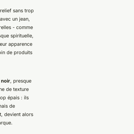
elief sans trop
avec un jean,
urelles - comme
que spirituelle,
 leur apparence
oin de produits
 noir
, presque
he de texture
op épais : ils
mais de
t, devient alors
arque.