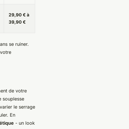
29,90 € à
39,90 €
ans se ruiner.
 votre
ment de votre
ne souplesse
varier le serrage
uler. En
étique
- un look