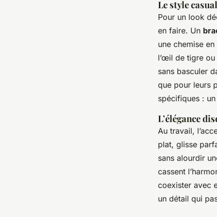
Le style casua
Pour un look déc
en faire. Un
bra
une chemise en 
l’œil de tigre o
sans basculer d
que pour leurs p
spécifiques : un
L’élégance dis
Au travail, l’ac
plat, glisse par
sans alourdir un
cassent l’harmo
coexister avec e
un détail qui pa