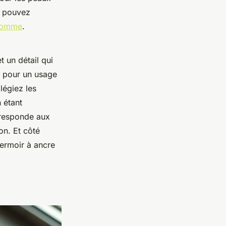
s pouvez
-homme
.
t un détail qui
al pour un usage
légiez les
n étant
rresponde aux
on. Et côté
fermoir à ancre