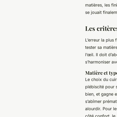
matières, les fi
Audebert
•
12/05/2026 16:00
•
7 min de lecture
se jouait finale
Les critère
L’erreur la plus
tester sa matièr
l’œil. Il doit d’
s’harmoniser ave
Matière et typ
Le choix du cuir
plébiscité pour s
bien, et gagne e
s’abîmer prématu
alourdir. Pour le
côté confort, le