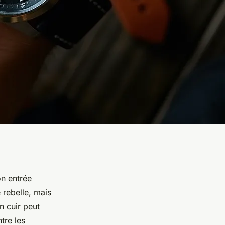
on entrée
 rebelle, mais
n cuir peut
tre les