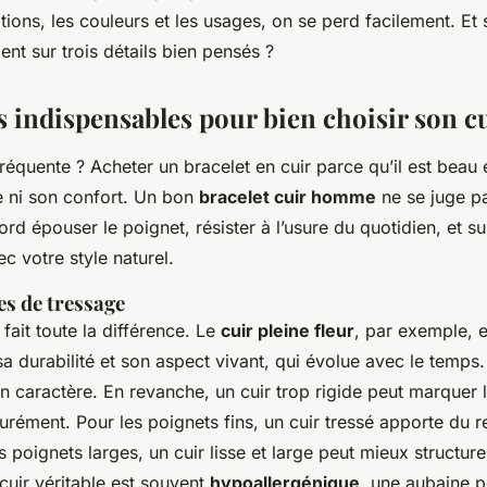
nitions, les couleurs et les usages, on se perd facilement. Et 
ment sur trois détails bien pensés ?
s indispensables pour bien choisir son c
 fréquente ? Acheter un bracelet en cuir parce qu’il est beau
e ni son confort. Un bon
bracelet cuir homme
ne se juge p
abord épouser le poignet, résister à l’usure du quotidien, et su
c votre style naturel.
es de tressage
 fait toute la différence. Le
cuir pleine fleur
, par exemple, 
a durabilité et son aspect vivant, qui évolue avec le temps. Il
n caractère. En revanche, un cuir trop rigide peut marquer 
rément. Pour les poignets fins, un cuir tressé apporte du re
s poignets larges, un cuir lisse et large peut mieux structure
 cuir véritable est souvent
hypoallergénique
, une aubaine p