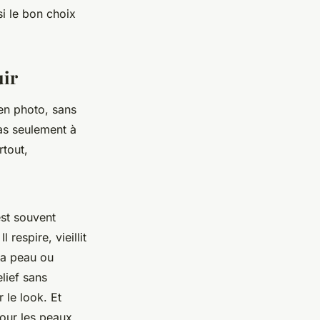
si le bon choix
uir
 en photo, sans
as seulement à
rtout,
est souvent
 respire, vieillit
la peau ou
lief sans
r le look. Et
our les peaux