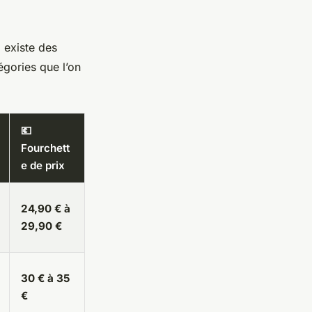
 existe des
égories que l’on
💶
Fourchett
e de prix
24,90 € à
29,90 €
30 € à 35
€