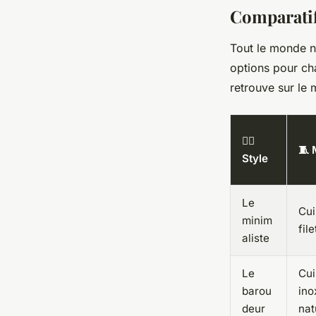
Comparatif
Tout le monde n
options pour cha
retrouve sur le 
🧍‍♂️
🧵 
Style
Le
Cui
minim
fil
aliste
Le
Cui
barou
ino
deur
nat