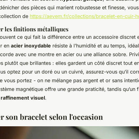
 dénicher des pièces qui marient robustesse et finesse, vou
collection de
https://aevem.fr/collections/bracelet-en-cuir
er les finitions métalliques
souvent ce qui fait la différence entre un accessoire discret e
ir en
acier inoxydable
résiste à l’humidité et au temps, idé
accorde avec une montre en acier ou une alliance sobre. Privi
s plutôt que brillantes : elles gardent un côté discret tout e
us optez pour un doré ou un cuivré, assurez-vous qu’il co
e vous portez - on ne mélange pas argent et or sans intenti
ystème magnétique offre une grande praticité, tandis qu’un 
e
raffinement visuel
.
 son bracelet selon l'occasion