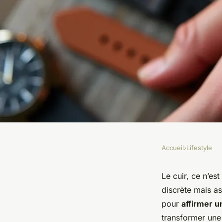
Accueil
›
Lifestyle
LIFESTYLE
Comment choisir le 
Le cuir, ce n’es
discrète mais a
homme qui vous co
pour
affirmer 
transformer une 