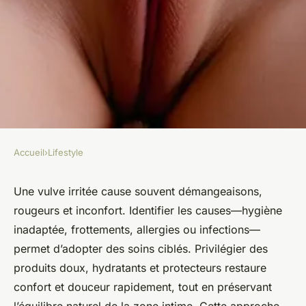
Accueil
›
Lifestyle
LIFESTYLE
Soin efficace pour une vulve
Une vulve irritée cause souvent démangeaisons,
rougeurs et inconfort. Identifier les causes—hygiène
irritée : redonnez-lui confort
inadaptée, frottements, allergies ou infections—
et douceur
permet d’adopter des soins ciblés. Privilégier des
produits doux, hydratants et protecteurs restaure
Léna
•
24 juillet 2025
•
3 min de lecture
confort et douceur rapidement, tout en préservant