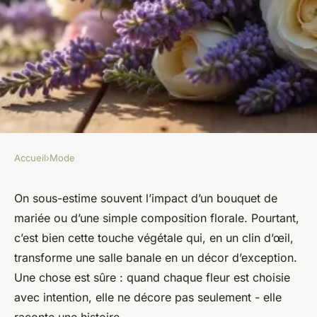
Accueil
›
Mode
MODE
Ros'Eglantine : Comment
On sous-estime souvent l’impact d’un bouquet de
mariée ou d’une simple composition florale. Pourtant,
sublimer vos événements avec
c’est bien cette touche végétale qui, en un clin d’œil,
des fleurs
transforme une salle banale en un décor d’exception.
Une chose est sûre : quand chaque fleur est choisie
Radegonda
•
19/05/2026 08:35
•
12 min de lecture
avec intention, elle ne décore pas seulement - elle