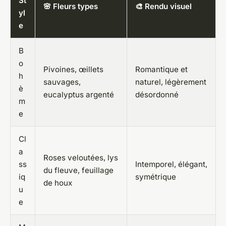
St
🌸 Fleurs types
🎨 Rendu visuel
yl
e
B
o
Pivoines, œillets
Romantique et
h
sauvages,
naturel, légèrement
è
eucalyptus argenté
désordonné
m
e
Cl
a
Roses veloutées, lys
ss
Intemporel, élégant,
du fleuve, feuillage
iq
symétrique
de houx
u
e