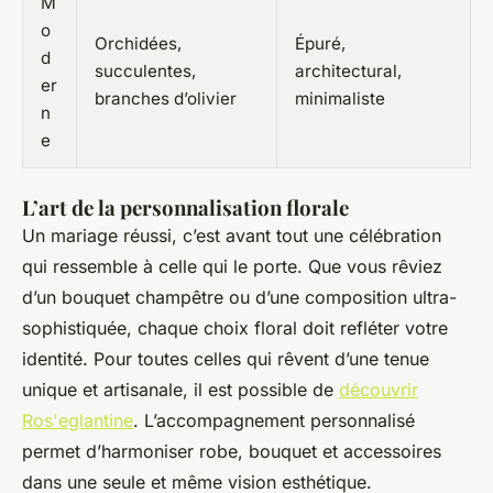
M
o
Orchidées,
Épuré,
d
succulentes,
architectural,
er
branches d’olivier
minimaliste
n
e
L’art de la personnalisation florale
Un mariage réussi, c’est avant tout une célébration
qui ressemble à celle qui le porte. Que vous rêviez
d’un bouquet champêtre ou d’une composition ultra-
sophistiquée, chaque choix floral doit refléter votre
identité. Pour toutes celles qui rêvent d’une tenue
unique et artisanale, il est possible de
découvrir
Ros'eglantine
. L’accompagnement personnalisé
permet d’harmoniser robe, bouquet et accessoires
dans une seule et même vision esthétique.